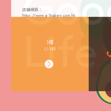
店舖網頁：
https://www.a-1bakery.com.hk
1樓
L1-142