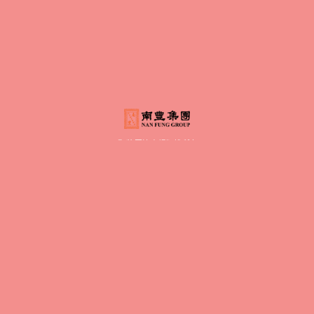
©
將軍澳廣場版權所有
我們會使用cookies。請表示您是否接受我們使用
cookies。
按此了解更多
不接受 COOKIES