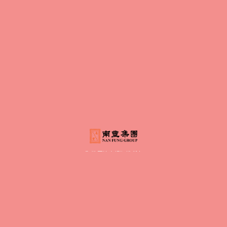
©
將軍澳廣場版權所有
我們會使用cookies。請表示您是否接受我們使用
cookies。
按此了解更多