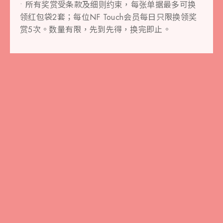
• 所有奖赏受条款及细则约束，每张单据最多可换
领红包袋2套；每位NF Touch会员每日只限换领奖
赏5次。数量有限，先到先得，换完即止。